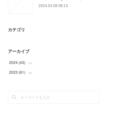
2024.03.08 08:13
カテゴリ
アーカイブ
2024
(
43
)
2023
(
61
(
25
)
)
(
9
)
(
18
)
(
9
)
(
13
)
(
30
)