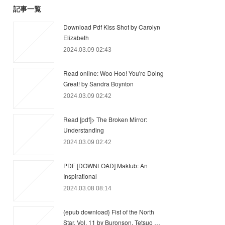
記事一覧
Download Pdf Kiss Shot by Carolyn
Elizabeth
2024.03.09 02:43
Read online: Woo Hoo! You're Doing
Great! by Sandra Boynton
2024.03.09 02:42
Read [pdf]> The Broken Mirror:
Understanding
2024.03.09 02:42
PDF [DOWNLOAD] Maktub: An
Inspirational
2024.03.08 08:14
{epub download} Fist of the North
Star, Vol. 11 by Buronson, Tetsuo …