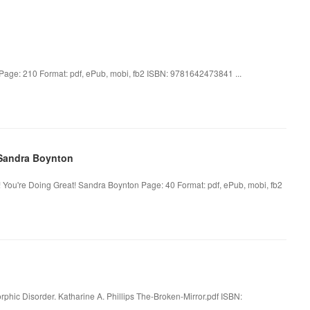
 Page: 210 Format: pdf, ePub, mobi, fb2 ISBN: 9781642473841 ...
 Sandra Boynton
You're Doing Great! Sandra Boynton Page: 40 Format: pdf, ePub, mobi, fb2
hic Disorder. Katharine A. Phillips The-Broken-Mirror.pdf ISBN: