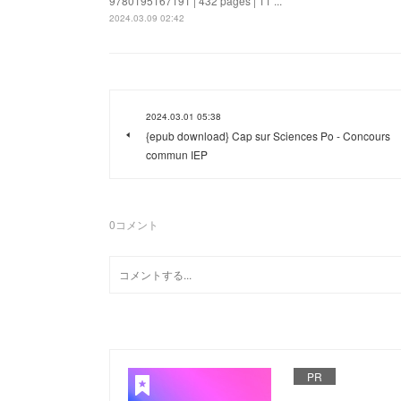
9780195167191 | 432 pages | 11 ...
2024.03.09 02:42
2024.03.01 05:38
{epub download} Cap sur Sciences Po - Concours
commun IEP
0
コメント
PR